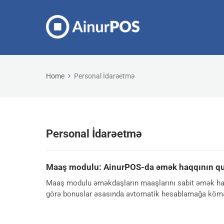
Home
Personal İdarəetmə
Personal İdarəetmə
Maaş modulu: AinurPOS-da əmək haqqının qu
Maaş modulu əməkdaşların maaşlarını sabit əmək haqq
görə bonuslar əsasında avtomatik hesablamağa kömə