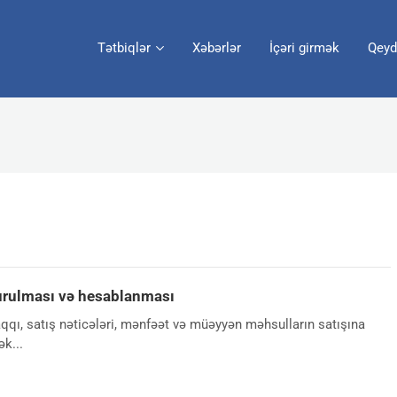
Tətbiqlər
Xəbərlər
İçəri girmək
Qeyd
rulması və hesablanması
ı, satış nəticələri, mənfəət və müəyyən məhsulların satışına
k...