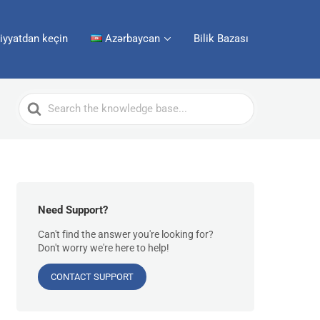
iyyatdan keçin
Azərbaycan
Bilik Bazası
Search
For
Need Support?
Can't find the answer you're looking for?
Don't worry we're here to help!
CONTACT SUPPORT