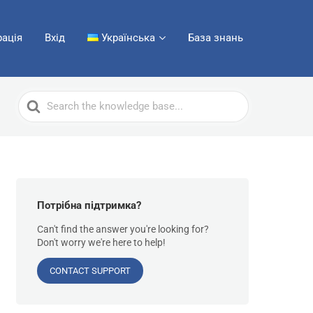
рація
Вхід
Українська
База знань
Search
For
Потрібна підтримка?
Can't find the answer you're looking for?
Don't worry we're here to help!
CONTACT SUPPORT