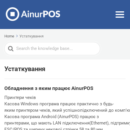
Home
Устаткування
Search
For
Устаткування
Обладнення з яким працює AinurPOS
Принтери чеків
Касова Windows програма працює практично з будь-
яким принтером чеків, який успішнопідключений до комп’ю
Касова програма Android (AinurPOS) працює з
принтерами, що мають LAN підключення(Ethernet), підтрим
ESС/POS та ширину чекової стрічки 58 та 80 мм.