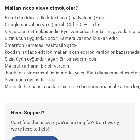
Malları necə əlavə etmək olar?
Excel-dən idxal edin İstənilən (!) cədvəldən (Excel,
Google cədvəlləri və s.) idxalı Ctrl + C – Ctrl +
V vasitəsilə etməkasandır. Eyni zamanda, hər bir mağazada malların
Sizin üçün uyğundur, əgər: Kamera vasitəsilə skan edin
Smartfon kamerası vasitəsilə ştrix-
koddan istifadə edərək malları skan edərək verilənlər bazasına
Sizin üçün uyğundur, əgər: Bir-bir təqdim edin
Məhsul kartlarını bir-bir yaradın –
hər hansı bir məhsul üçün model və ya ölçü diapazonu əlavəetmə
Sizin üçün uyğundur, əgər:
Məhsulu hər hansı üsulla daxil etdikdən sonra məhsul kartına keçib 
Need Support?
Can't find the answer you're looking for? Don't worry
we're here to help!