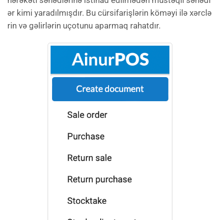
ər kimi yaradılmışdır. Bu cürsifarişlərin köməyi ilə xərclə
rin və gəlirlərin uçotunu aparmaq rahatdır.