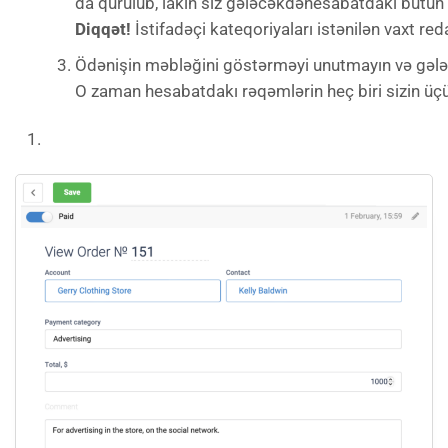
da qurulub, lakin siz gələcəkdəhesabatdakı bütün h
Diqqət!
İstifadəçi kateqoriyaları istənilən vaxt reda
Ödənişin məbləğini göstərməyi unutmayın və gələc
O zaman hesabatdakı rəqəmlərin heç biri sizin üç