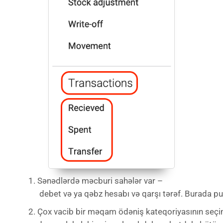
Sənədlərdə məcburi sahələr var –
debet və ya qəbz hesabı və qarşı tərəf. Burada pulu
Çox vacib bir məqam ödəniş kateqoriyasının seçim