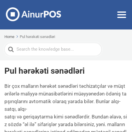
Home
Pul hərəkəti sənədləri
Search
For
Pul hərəkəti sənədləri
Bir çox malların hərəkət sənədləri təchizatçılar və müşt
ərilərlə maliyyə münasibətlərini müəyyənedən ödəniş ta
pşırıqlarını avtomatik olaraq yarada bilər. Bunlar alqı-
satqı, alqı-
satqı və geriqaytarma kimi sənədlərdir. Bundan əlavə, si
z sözdə “əl ilə” sifarişlər yarada bilərsiniz, yəni. malların
hərəkəti sənədlərinə istinad edilmədən müstəqil sənədl