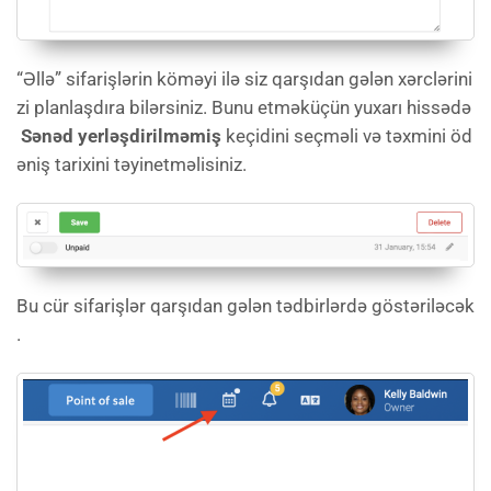
“Əllə” sifarişlərin köməyi ilə siz qarşıdan gələn xərclərini
zi planlaşdıra bilərsiniz. Bunu etməküçün yuxarı hissədə
Sənəd yerləşdirilməmiş
keçidini seçməli və təxmini öd
əniş tarixini təyinetməlisiniz.
Bu cür sifarişlər qarşıdan gələn tədbirlərdə göstəriləcək
.