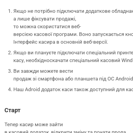
Якщо не потрібно підключати додаткове обладна
а лише фіксувати продажі,
то можна скористатися веб-
версією касової програми. Воно запускається к
Інтерфейс касира в основній веб-версії.
Якщо ви плануєте підключати спеціальний принте
касу, необхідноскачати спеціальний касовий Win
Ви завжди можете вести
продаж зі смартфона або планшета під ОС Android
Наш Adroid додаток каси також доступний для ка
Старт
Тепер касир може зайти
в касовий додаток, відкрити зміну та почати прода